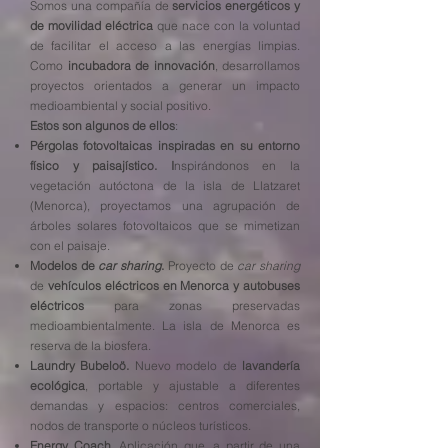
Somos una compañía de
servicios energéticos y
de movilidad eléctrica
que nace con la voluntad
de facilitar el acceso a las energías limpias.
Como
incubadora de innovación
, desarrollamos
proyectos orientados a generar un impacto
medioambiental y social positivo.
Estos son algunos de ellos
:
Pérgolas fotovoltaicas inspiradas en su entorno
físico y paisajístico. I
nspirándonos en la
vegetación autóctona de la isla de Llatzaret
(Menorca), proyectamos una agrupación de
árboles solares fotovoltaicos que se mimetizan
con el paisaje.
Modelos de
car sharing
.
Proyecto de
car sharing
de
vehículos eléctricos en Menorca y autobuses
eléctricos
para zonas preservadas
medioambientalmente. La isla de Menorca es
reserva de la biosfera.
Laundry Bubeloö.
Nuevo modelo de
lavandería
ecológica
, portable y ajustable a diferentes
demandas y espacios: centros comerciales,
nodos de transporte o núcleos turísticos.
Energy Coach.
Aplicación que, a partir de una